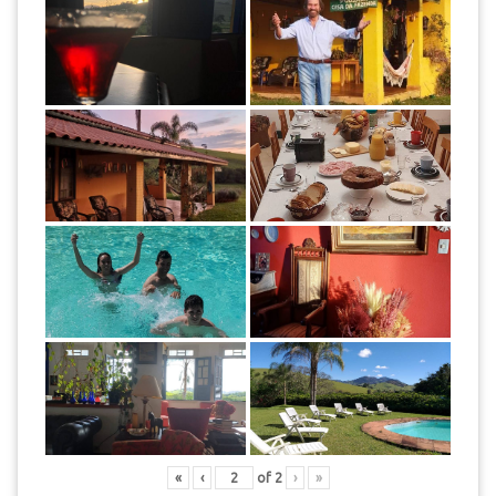
«
‹
of
2
›
»