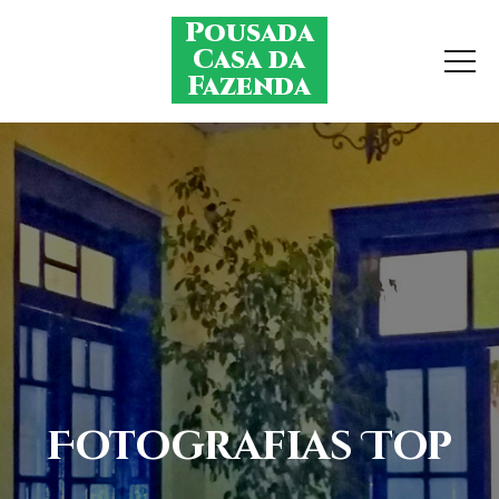
Pular
Pousada
para
Casa da
o
Fazenda
conteúdo
Fotografias Top